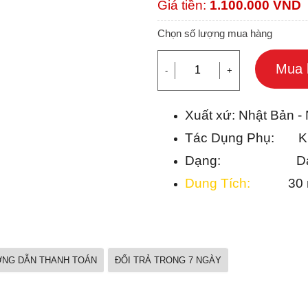
Giá tiền:
1.100.000
VND
Chọn số lượng mua hàng
Mua 
-
+
Xuất xứ: Nhật Bản -
Tác Dụng Phụ: Kh
Dạng: Dạng 
Dung Tích:
30 m
NG DẪN THANH TOÁN
ĐỔI TRẢ TRONG 7 NGÀY