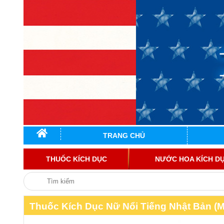
TRANG CHỦ
THUỐC KÍCH DỤC
NƯỚC HOA KÍCH D
Thuốc Kích Dục Nữ Nổi Tiếng Nhật Bản (