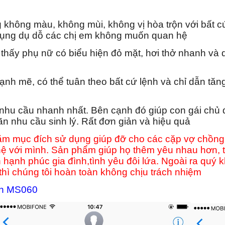
 không màu, không mùi, không vị hòa trộn với bất
 dụng dụ dỗ các chị em không muốn quan hệ
thấy phụ nữ có biểu hiện đỏ mặt, hơi thở nhanh và
mạnh mẽ, có thể tuân theo bất cứ lệnh và chỉ dẫn t
t nhu cầu nhanh nhất. Bên cạnh đó giúp con gái chủ
n nhu cầu sinh lý. Rất đơn giản và hiệu quả
m mục đích sử dụng giúp đỡ cho các cặp vợ chồng, 
 với mình. Sản phẩm giúp họ thêm yêu nhau hơn, 
gìn hạnh phúc gia đình,tình yêu đôi lứa. Ngoài ra q
hì chúng tôi hoàn toàn không chịu trách nhiệm
bản MS060