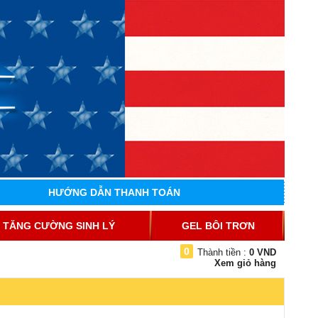
HƯỚNG DẪN THANH TOÁN
TĂNG CƯỜNG SINH LÝ
GEL BÔI TRƠN
0
Thành tiền :
0 VND
Xem giỏ hàng