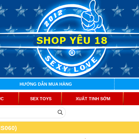
HƯỚNG DẪN MUA HÀNG
ỤC
SEX TOYS
XUẤT TINH SỚM
MS060)