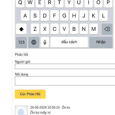
Phản hồi
Người gửi
Nội dung
29-06-2026 10:56:10
Ổn ko
Ổn ko mấy ní