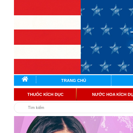
TRANG CHỦ
THUỐC KÍCH DỤC
NƯỚC HOA KÍCH D