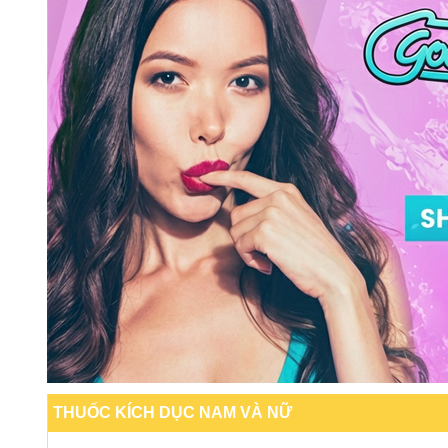
THUỐC KÍCH DỤC NAM VÀ NỮ