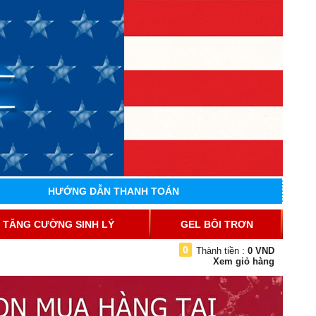
HƯỚNG DẪN THANH TOÁN
TĂNG CƯỜNG SINH LÝ
GEL BÔI TRƠN
0
Thành tiền :
0 VND
Xem giỏ hàng