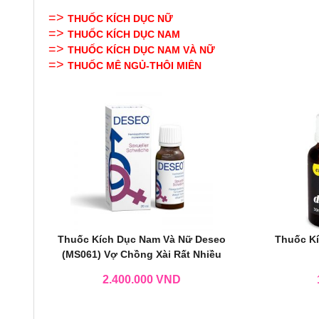
=>
THUỐC KÍCH DỤC NỮ
=>
THUỐC KÍCH DỤC NAM
=>
THUỐC KÍCH DỤC NAM VÀ NỮ
=>
THUỐC MÊ NGỦ-THÔI MIÊN
Thuốc Kích Dục Nam Và Nữ Deseo
Thuốc K
(MS061) Vợ Chồng Xài Rất Nhiều
2.400.000
VND