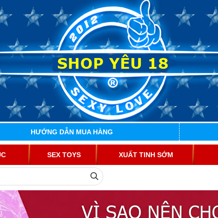
HƯỚNG DẪN MUA HÀNG
ỤC
SEX TOYS
XUẤT TINH SỚM