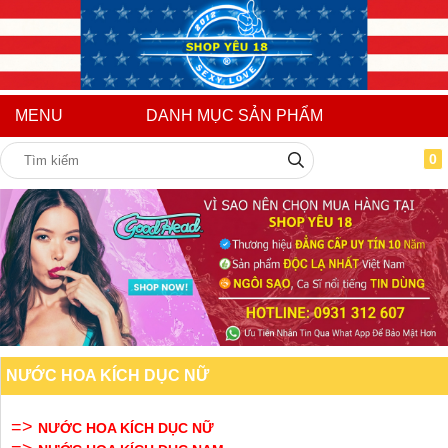
MENU
DANH MỤC SẢN PHẨM
0
NƯỚC HOA KÍCH DỤC NỮ
=>
NƯỚC HOA KÍCH DỤC NỮ