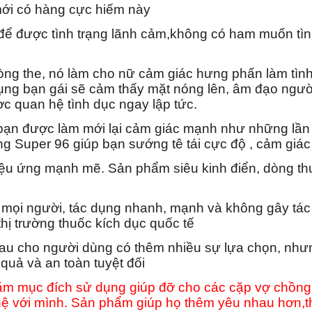
mới có hàng cực hiếm này
 để được tình trạng lãnh cảm,không có ham muốn tình
g the, nó làm cho nữ cảm giác hưng phấn làm tình 
dụng bạn gái sẽ cảm thấy mặt nóng lên, âm đạo người
 quan hệ tình dục ngay lập tức.
ạn được làm mới lại cảm giác mạnh như những lần đ
g Super 96 giúp bạn sướng tê tái cực độ , cảm gi
u ứng mạnh mẽ. Sản phẩm siêu kinh điển, dòng thu
 mọi người, tác dụng nhanh, mạnh và không gây tác
thị trường thuốc kích dục quốc tế
au cho người dùng có thêm nhiều sự lựa chọn, nhưn
quả và an toàn tuyệt đối
m mục đích sử dụng giúp đỡ cho các cặp vợ chồng,
 với mình. Sản phẩm giúp họ thêm yêu nhau hơn,t