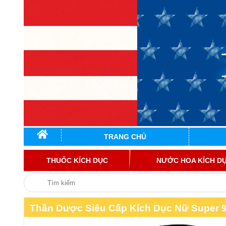
TRANG CHỦ
THUỐC KÍCH DỤC
NƯỚC HOA KÍCH D
Thần Dược Siêu Cấp Kích Dục Nữ Super 