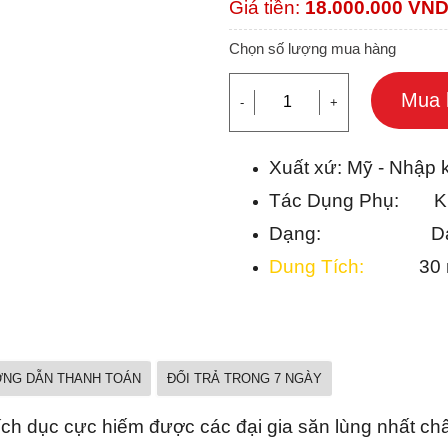
Giá tiền:
18.000.000
VN
Chọn số lượng mua hàng
Mua 
-
+
Xuất xứ: Mỹ - Nhập 
Tác Dụng Phụ: Kh
Dạng: Dạng 
Dung Tích:
30 m
NG DẪN THANH TOÁN
ĐỔI TRẢ TRONG 7 NGÀY
ch dục cực hiếm được các đại gia săn lùng nhất ch