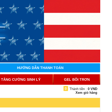
HƯỚNG DẪN THANH TOÁN
TĂNG CƯỜNG SINH LÝ
GEL BÔI TRƠN
0
Thành tiền :
0 VND
Xem giỏ hàng