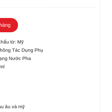
D
hàng
khẩu từ: Mỹ
ông Tác Dụng Phụ
Nước Pha
l
âu âu và mỹ