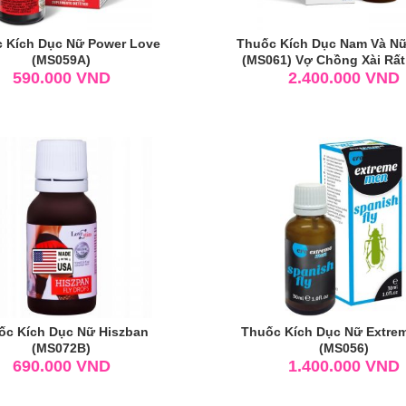
 Kích Dục Nữ Power Love
Thuốc Kích Dục Nam Và N
(MS059A)
(MS061) Vợ Chồng Xài Rất
590.000
VND
2.400.000
VND
ốc Kích Dục Nữ Hiszban
Thuốc Kích Dục Nữ Extre
(MS072B)
(MS056)
690.000
VND
1.400.000
VND