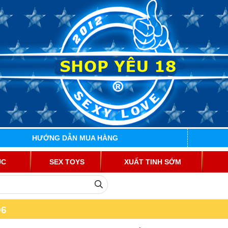
HƯỚNG DẪN MUA HÀNG
ỤC
SEX TOYS
XUẤT TINH SỚM
96