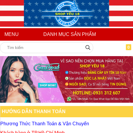
MENU
DANH MỤC SẢN PHẨM
0
HƯỚNG DẪN THANH TOÁN
Phương Thức Thanh Toán & Vận Chuyển
Khách hàng ở TP.Hồ Chí Minh