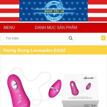
MENU
DANH MỤC SẢN PHẨM
0
Trứng Rung Loveaider EG02