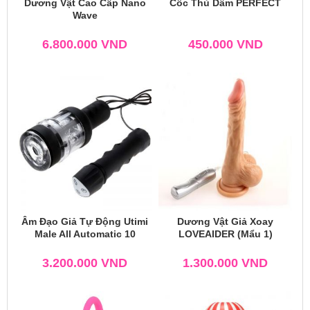
Dương Vật Cao Cấp Nano
Cốc Thủ Dâm PERFECT
Wave
6.800.000
VND
450.000
VND
Âm Đạo Giả Tự Động Utimi
Dương Vật Giả Xoay
Male All Automatic 10
LOVEAIDER (Mẩu 1)
3.200.000
VND
1.300.000
VND