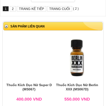
( 2 )
1
2
TRANG KẾ TIẾP
TRANG CUỐI
SẢN PHẨM LIÊN QUAN
Thuốc Kích Dục Nữ Super D
Thuốc Kích Dục Nữ Berlin
(MS067)
XXX (MS067D)
400.000
VND
550.000
VND