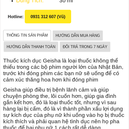
Dung Tích:
30 ml
Hotline:
0931 312 607 (Vũ)
THÔNG TIN SẢN PHẨM
HƯỚNG DẪN MUA HÀNG
HƯỚNG DẪN THANH TOÁN
ĐỔI TRẢ TRONG 7 NGÀY
Thuốc kích dục Geisha là loại thuốc không thể
thiếu trong các bộ phim người lớn của Nhật Bản,
trước khi đóng phim các bạn nữ sẽ uống để có
cảm xúc thăng hoa hơn khi đóng phim
Geisha giúp điều trị bệnh lãnh cảm và giúp
chuyện phòng the, lôi cuốn hơn, giúp gia đình
gắn kết hơn, đó là loại thuốc tốt, nhưng vì sau
hàng lại bị cấm, đó là vì thành phần xấu lợi dụng
sự kích dục của phụ nữ khi uống vào họ bị thuốc
kích thích và phải quan hệ tình dục nên họ pha
thuốc để hại phụ nữ 1 cách rất dễ dàng