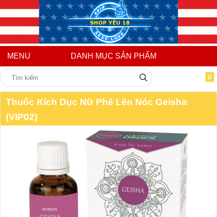
MENU
DANH MỤC SẢN PHẨM
0
Thuốc Kích Dục Nữ Phê Lên Nóc Geisha
(VIP02)