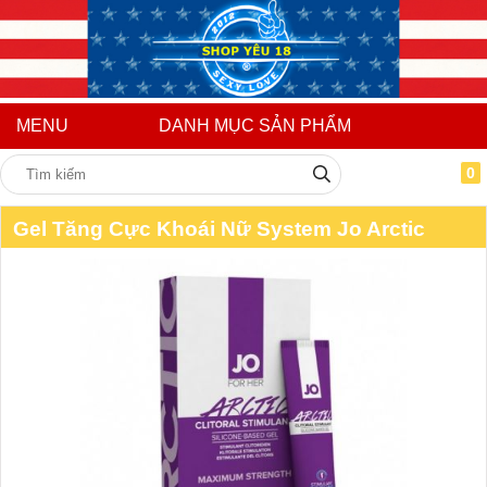
MENU
DANH MỤC SẢN PHẨM
0
Gel Tăng Cực Khoái Nữ System Jo Arctic