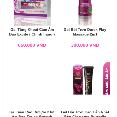
Gel Tăng Khoái Cảm Âm
Gel Bôi Trơn Durex Play
Đạo Excite ( Chính hãng )
Massage 2in1
650.000
VND
300.000
VND
Gel Siêu Rạo Rực,Se Khít
Gel Bôi Trơn Cao Cấp Nhật
Âm Đạo Trojan Warmth
Bản Glamours Butterfly